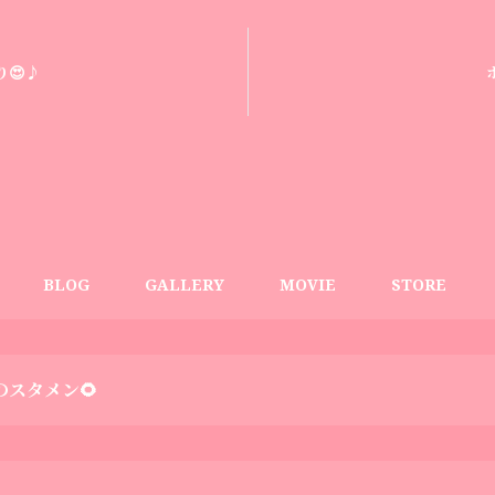
😍♪
BLOG
GALLERY
MOVIE
STORE
のスタメン🌻